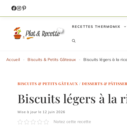
Aller
au
contenu
RECETTES THERMOMIX
Accueil
-
Biscuits & Petits Gâteaux
-
Biscuits légers à la ric
BISCUITS & PETITS GÂTEAUX
/
DESSERTS & PÂTISSE
Biscuits légers à la r
Mise à jour le 12 juin 2026
Notez cette recette