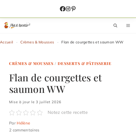
Aller
au
contenu
M
Accueil
-
Crèmes & Mousses
-
Flan de courgettes et saumon WW
CRÈMES & MOUSSES
/
DESSERTS & PÂTISSERIE
Flan de courgettes et
saumon WW
Mise à jour le 3 juillet 2026
Notez cette recette
Par
Hélène
2 commentaires