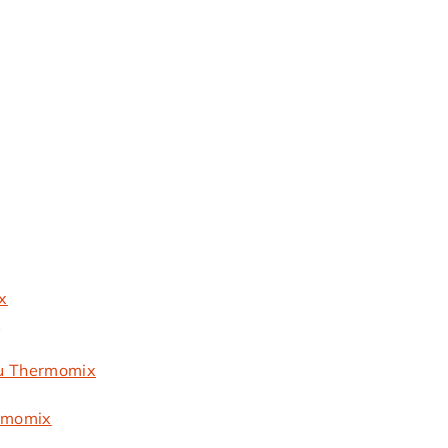
x
x
au Thermomix
ermomix