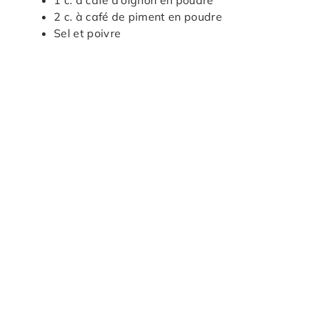
1 c. à café d’oignon en poudre
2 c. à café de piment en poudre
Sel et poivre