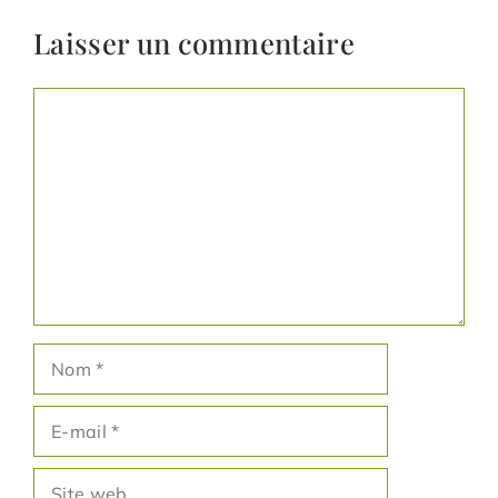
Laisser un commentaire
Commentaire
Nom
E-
mail
Site