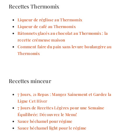
Recettes Thermomix
Liqueur de réglisse au Thermomix
Liqueur de café au Thermomix
Bâtonnets glacés au chocolat au Thermomix : la
recette crémeuse maison
Comment faire du pain sans levure boulangère au
Thermomix
Recettes minceur
7 Jours, 21 Repas : Mangez Sainement et Gardez la
Ligne Cet Hiver
7 Jours de Recettes Légères pour une Semaine
Équilibrée: Découvrez le Menu!
Sauce béchamel pour régime
Sauce béchamel light pour le régime