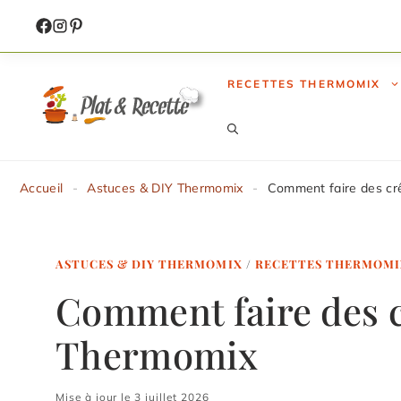
Aller
au
contenu
RECETTES THERMOMIX
Accueil
-
Astuces & DIY Thermomix
-
Comment faire des cr
ASTUCES & DIY THERMOMIX
/
RECETTES THERMOMI
Comment faire des c
Thermomix
Mise à jour le 3 juillet 2026