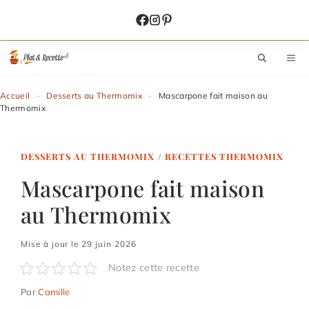
Aller
au
contenu
M
Accueil
-
Desserts au Thermomix
-
Mascarpone fait maison au
Thermomix
DESSERTS AU THERMOMIX
/
RECETTES THERMOMIX
Mascarpone fait maison
au Thermomix
Mise à jour le 29 juin 2026
Notez cette recette
Par
Camille