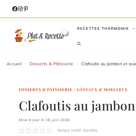
Aller
au
contenu
RECETTES THERMOMIX
Accueil
-
Desserts & Pâtisserie
-
Clafoutis au jambon et aux
DESSERTS & PÂTISSERIE
/
GÂTEAUX & MOELLEUX
Clafoutis au jambon 
Mise à jour le 16 juin 2026
Notez cette recette