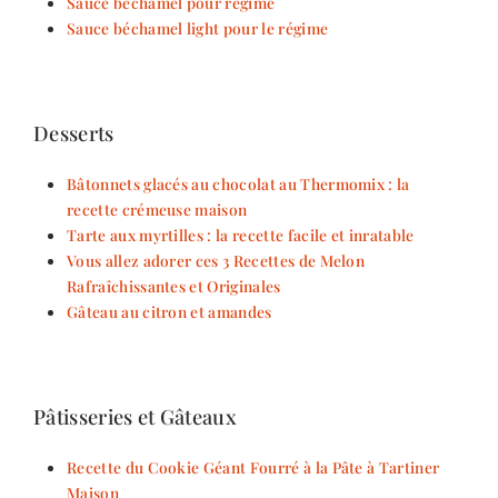
Sauce béchamel pour régime
Sauce béchamel light pour le régime
Desserts
Bâtonnets glacés au chocolat au Thermomix : la
recette crémeuse maison
Tarte aux myrtilles : la recette facile et inratable
Vous allez adorer ces 3 Recettes de Melon
Rafraîchissantes et Originales
Gâteau au citron et amandes
Pâtisseries et Gâteaux
Recette du Cookie Géant Fourré à la Pâte à Tartiner
Maison