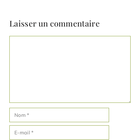
Laisser un commentaire
Commentaire
Nom
E-
mail