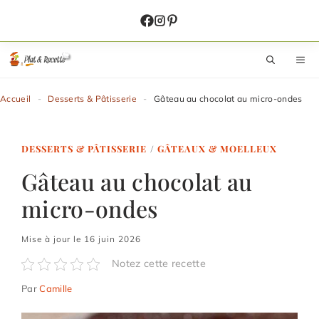
Aller
au
contenu
M
Accueil
-
Desserts & Pâtisserie
-
Gâteau au chocolat au micro-ondes
DESSERTS & PÂTISSERIE
/
GÂTEAUX & MOELLEUX
Gâteau au chocolat au
micro-ondes
Mise à jour le 16 juin 2026
Notez cette recette
Par
Camille