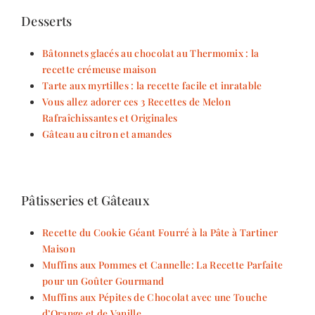
Desserts
Bâtonnets glacés au chocolat au Thermomix : la
recette crémeuse maison
Tarte aux myrtilles : la recette facile et inratable
Vous allez adorer ces 3 Recettes de Melon
Rafraîchissantes et Originales
Gâteau au citron et amandes
Pâtisseries et Gâteaux
Recette du Cookie Géant Fourré à la Pâte à Tartiner
Maison
Muffins aux Pommes et Cannelle: La Recette Parfaite
pour un Goûter Gourmand
Muffins aux Pépites de Chocolat avec une Touche
d’Orange et de Vanille