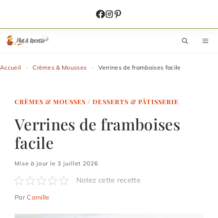
Aller
au
contenu
M
Accueil
-
Crèmes & Mousses
-
Verrines de framboises facile
CRÈMES & MOUSSES
/
DESSERTS & PÂTISSERIE
Verrines de framboises
facile
Mise à jour le 3 juillet 2026
Notez cette recette
Par
Camille