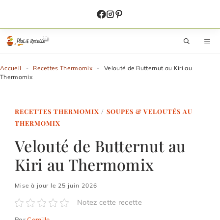
Aller
au
contenu
M
Accueil
-
Recettes Thermomix
-
Velouté de Butternut au Kiri au
Thermomix
RECETTES THERMOMIX
/
SOUPES & VELOUTÉS AU
THERMOMIX
Velouté de Butternut au
Kiri au Thermomix
Mise à jour le 25 juin 2026
Notez cette recette
Par
Camille