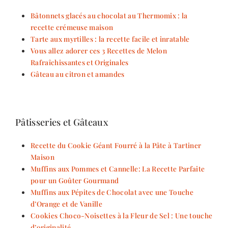
Bâtonnets glacés au chocolat au Thermomix : la
recette crémeuse maison
Tarte aux myrtilles : la recette facile et inratable
Vous allez adorer ces 3 Recettes de Melon
Rafraîchissantes et Originales
Gâteau au citron et amandes
Pâtisseries et Gâteaux
Recette du Cookie Géant Fourré à la Pâte à Tartiner
Maison
Muffins aux Pommes et Cannelle: La Recette Parfaite
pour un Goûter Gourmand
Muffins aux Pépites de Chocolat avec une Touche
d’Orange et de Vanille
Cookies Choco-Noisettes à la Fleur de Sel : Une touche
d’originalité