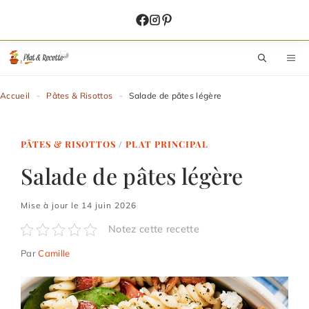
Aller
au
contenu
M
Accueil
-
Pâtes & Risottos
-
Salade de pâtes légère
PÂTES & RISOTTOS
/
PLAT PRINCIPAL
Salade de pâtes légère
Mise à jour le 14 juin 2026
Notez cette recette
Par
Camille