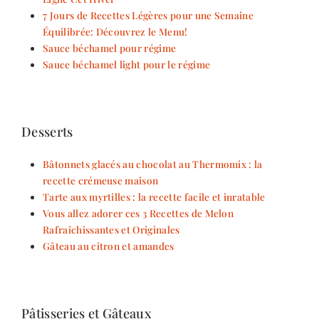
7 Jours de Recettes Légères pour une Semaine
Équilibrée: Découvrez le Menu!
Sauce béchamel pour régime
Sauce béchamel light pour le régime
Desserts
Bâtonnets glacés au chocolat au Thermomix : la
recette crémeuse maison
Tarte aux myrtilles : la recette facile et inratable
Vous allez adorer ces 3 Recettes de Melon
Rafraîchissantes et Originales
Gâteau au citron et amandes
Pâtisseries et Gâteaux