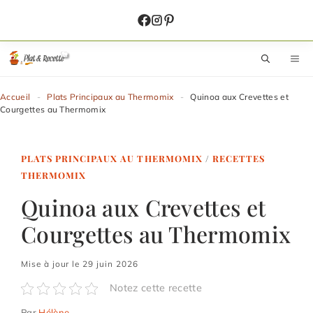
Aller
au
contenu
M
Accueil
-
Plats Principaux au Thermomix
-
Quinoa aux Crevettes et
Courgettes au Thermomix
PLATS PRINCIPAUX AU THERMOMIX
/
RECETTES
THERMOMIX
Quinoa aux Crevettes et
Courgettes au Thermomix
Mise à jour le 29 juin 2026
Notez cette recette
Par
Hélène