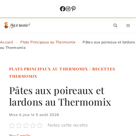
Aller
au
contenu
M
Accueil
-
Plats Principaux au Thermomix
-
Pâtes aux poireaux et lardons
au Thermomix
PLATS PRINCIPAUX AU THERMOMIX
/
RECETTES
THERMOMIX
Pâtes aux poireaux et
lardons au Thermomix
Mise à jour le 5 août 2026
Notez cette recette
Par
Camille