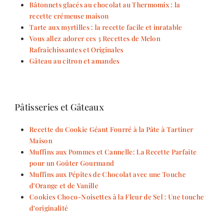
Bâtonnets glacés au chocolat au Thermomix : la
recette crémeuse maison
Tarte aux myrtilles : la recette facile et inratable
Vous allez adorer ces 3 Recettes de Melon
Rafraîchissantes et Originales
Gâteau au citron et amandes
Pâtisseries et Gâteaux
Recette du Cookie Géant Fourré à la Pâte à Tartiner
Maison
Muffins aux Pommes et Cannelle: La Recette Parfaite
pour un Goûter Gourmand
Muffins aux Pépites de Chocolat avec une Touche
d’Orange et de Vanille
Cookies Choco-Noisettes à la Fleur de Sel : Une touche
d’originalité