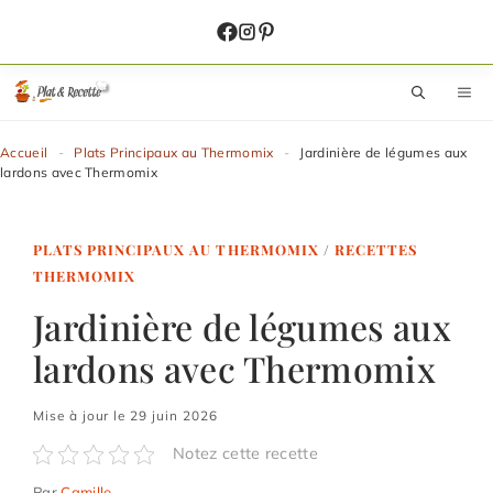
Aller
au
contenu
M
Accueil
-
Plats Principaux au Thermomix
-
Jardinière de légumes aux
lardons avec Thermomix
PLATS PRINCIPAUX AU THERMOMIX
/
RECETTES
THERMOMIX
Jardinière de légumes aux
lardons avec Thermomix
Mise à jour le 29 juin 2026
Notez cette recette
Par
Camille