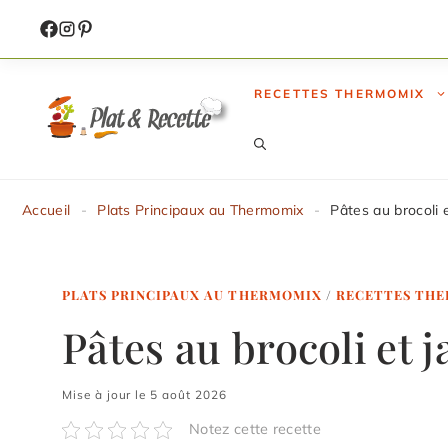
Aller
au
contenu
RECETTES THERMOMIX
Accueil
-
Plats Principaux au Thermomix
-
Pâtes au brocoli
PLATS PRINCIPAUX AU THERMOMIX
/
RECETTES TH
Pâtes au brocoli e
Mise à jour le 5 août 2026
Notez cette recette