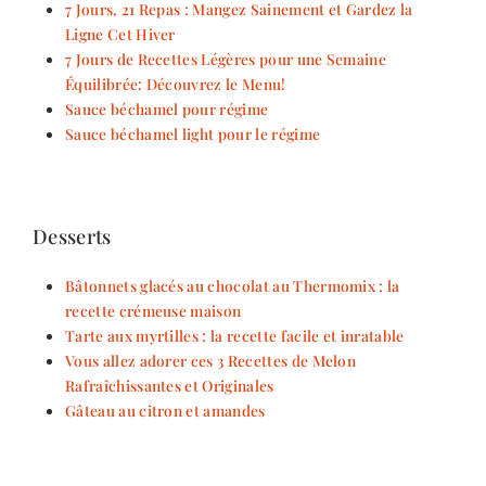
7 Jours, 21 Repas : Mangez Sainement et Gardez la
Ligne Cet Hiver
7 Jours de Recettes Légères pour une Semaine
Équilibrée: Découvrez le Menu!
Sauce béchamel pour régime
Sauce béchamel light pour le régime
Desserts
Bâtonnets glacés au chocolat au Thermomix : la
recette crémeuse maison
Tarte aux myrtilles : la recette facile et inratable
Vous allez adorer ces 3 Recettes de Melon
Rafraîchissantes et Originales
Gâteau au citron et amandes