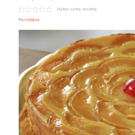
Notez cette recette
Par
Hélène