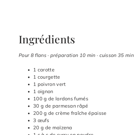
Ingrédients
Pour 8 flans · préparation 10 min · cuisson 35 min 
1 carotte
1 courgette
1 poivron vert
1 oignon
100 g de lardons fumés
30 g de parmesan râpé
200 g de crème fraîche épaisse
3 œufs
20 g de maïzena
1 c.à.c de curry en poudre