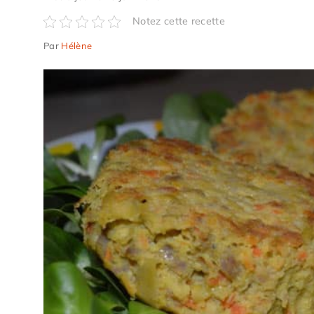
Notez cette recette
Par
Hélène