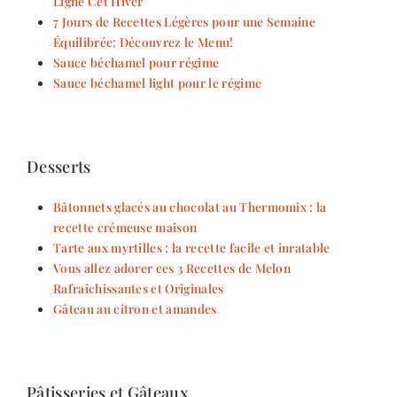
Ligne Cet Hiver
7 Jours de Recettes Légères pour une Semaine
Équilibrée: Découvrez le Menu!
Sauce béchamel pour régime
Sauce béchamel light pour le régime
Desserts
Bâtonnets glacés au chocolat au Thermomix : la
recette crémeuse maison
Tarte aux myrtilles : la recette facile et inratable
Vous allez adorer ces 3 Recettes de Melon
Rafraîchissantes et Originales
Gâteau au citron et amandes
Pâtisseries et Gâteaux