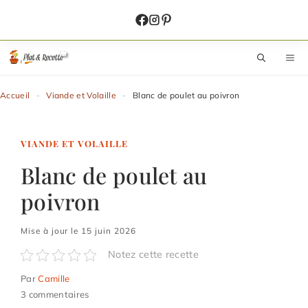
Aller
au
contenu
M
Accueil
-
Viande et Volaille
-
Blanc de poulet au poivron
VIANDE ET VOLAILLE
Blanc de poulet au
poivron
Mise à jour le 15 juin 2026
Notez cette recette
Par
Camille
3 commentaires