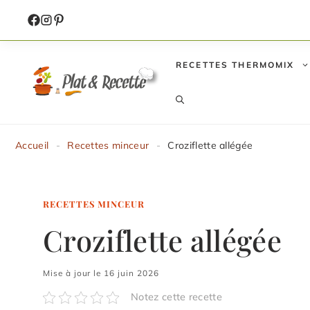
Aller
au
contenu
RECETTES THERMOMIX
Accueil
-
Recettes minceur
-
Croziflette allégée
RECETTES MINCEUR
Croziflette allégée
Mise à jour le 16 juin 2026
Notez cette recette