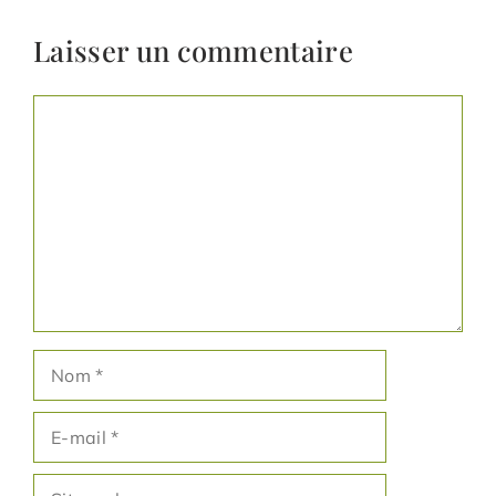
Laisser un commentaire
Commentaire
Nom
E-
mail
Site