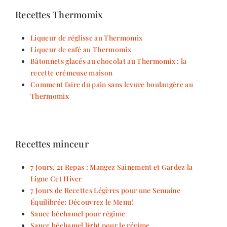
Recettes Thermomix
Liqueur de réglisse au Thermomix
Liqueur de café au Thermomix
Bâtonnets glacés au chocolat au Thermomix : la
recette crémeuse maison
Comment faire du pain sans levure boulangère au
Thermomix
Recettes minceur
7 Jours, 21 Repas : Mangez Sainement et Gardez la
Ligne Cet Hiver
7 Jours de Recettes Légères pour une Semaine
Équilibrée: Découvrez le Menu!
Sauce béchamel pour régime
Sauce béchamel light pour le régime