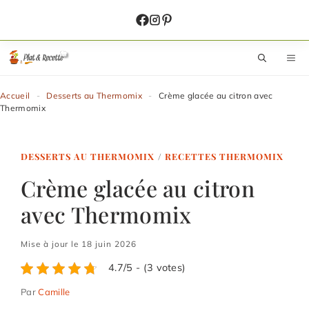
Aller
au
contenu
M
Accueil
-
Desserts au Thermomix
-
Crème glacée au citron avec
Thermomix
DESSERTS AU THERMOMIX
/
RECETTES THERMOMIX
Crème glacée au citron
avec Thermomix
Mise à jour le 18 juin 2026
4.7/5 - (3 votes)
Par
Camille