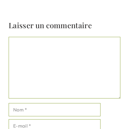
Laisser un commentaire
Commentaire
Nom
E-