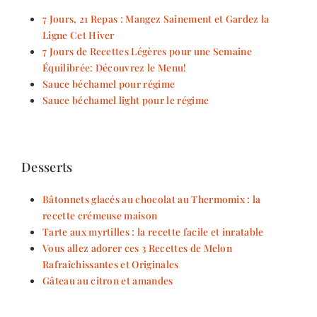
7 Jours, 21 Repas : Mangez Sainement et Gardez la
Ligne Cet Hiver
7 Jours de Recettes Légères pour une Semaine
Équilibrée: Découvrez le Menu!
Sauce béchamel pour régime
Sauce béchamel light pour le régime
Desserts
Bâtonnets glacés au chocolat au Thermomix : la
recette crémeuse maison
Tarte aux myrtilles : la recette facile et inratable
Vous allez adorer ces 3 Recettes de Melon
Rafraîchissantes et Originales
Gâteau au citron et amandes