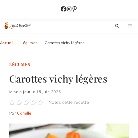
Aller
au
contenu
M
Accueil
-
Légumes
-
Carottes vichy légères
LÉGUMES
Carottes vichy légères
Mise à jour le 15 juin 2026
Notez cette recette
Par
Camille