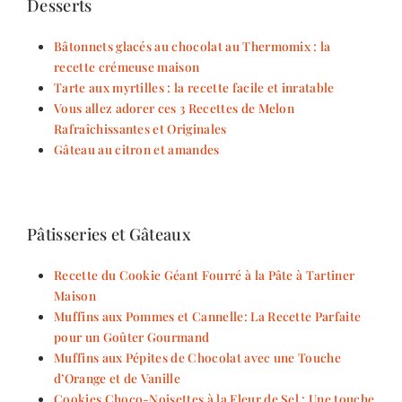
Desserts
Bâtonnets glacés au chocolat au Thermomix : la
recette crémeuse maison
Tarte aux myrtilles : la recette facile et inratable
Vous allez adorer ces 3 Recettes de Melon
Rafraîchissantes et Originales
Gâteau au citron et amandes
Pâtisseries et Gâteaux
Recette du Cookie Géant Fourré à la Pâte à Tartiner
Maison
Muffins aux Pommes et Cannelle: La Recette Parfaite
pour un Goûter Gourmand
Muffins aux Pépites de Chocolat avec une Touche
d’Orange et de Vanille
Cookies Choco-Noisettes à la Fleur de Sel : Une touche