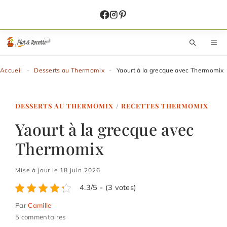
Aller
au
contenu
M
Accueil
-
Desserts au Thermomix
-
Yaourt à la grecque avec Thermomix
DESSERTS AU THERMOMIX
/
RECETTES THERMOMIX
Yaourt à la grecque avec
Thermomix
Mise à jour le 18 juin 2026
4.3/5 - (3 votes)
Par
Camille
5 commentaires