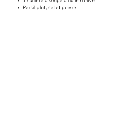
1 cuillère à soupe d’huile d’olive
Persil plat, sel et poivre