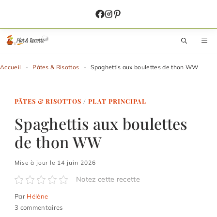
Aller
au
contenu
M
Accueil
-
Pâtes & Risottos
-
Spaghettis aux boulettes de thon WW
PÂTES & RISOTTOS
/
PLAT PRINCIPAL
Spaghettis aux boulettes
de thon WW
Mise à jour le 14 juin 2026
Notez cette recette
Par
Hélène
3 commentaires