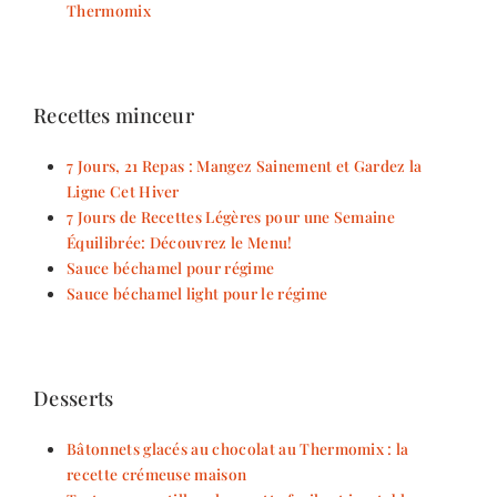
Thermomix
Recettes minceur
7 Jours, 21 Repas : Mangez Sainement et Gardez la
Ligne Cet Hiver
7 Jours de Recettes Légères pour une Semaine
Équilibrée: Découvrez le Menu!
Sauce béchamel pour régime
Sauce béchamel light pour le régime
Desserts
Bâtonnets glacés au chocolat au Thermomix : la
recette crémeuse maison