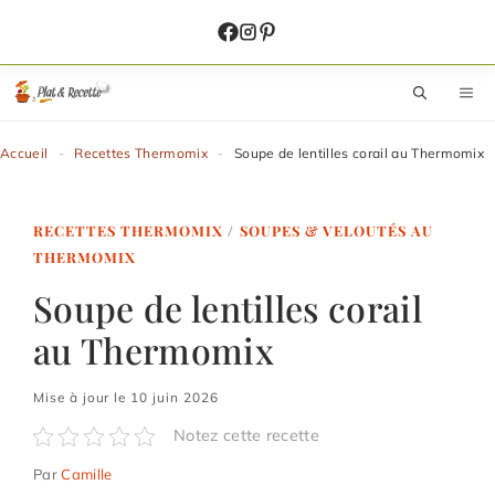
Aller
au
contenu
M
Accueil
-
Recettes Thermomix
-
Soupe de lentilles corail au Thermomix
RECETTES THERMOMIX
/
SOUPES & VELOUTÉS AU
THERMOMIX
Soupe de lentilles corail
au Thermomix
Mise à jour le 10 juin 2026
Notez cette recette
Par
Camille