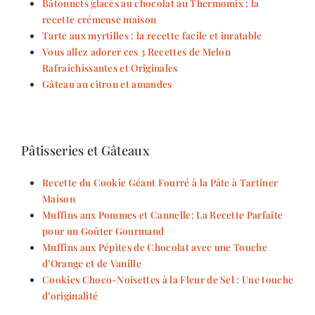
Bâtonnets glacés au chocolat au Thermomix : la
recette crémeuse maison
Tarte aux myrtilles : la recette facile et inratable
Vous allez adorer ces 3 Recettes de Melon
Rafraîchissantes et Originales
Gâteau au citron et amandes
Pâtisseries et Gâteaux
Recette du Cookie Géant Fourré à la Pâte à Tartiner
Maison
Muffins aux Pommes et Cannelle: La Recette Parfaite
pour un Goûter Gourmand
Muffins aux Pépites de Chocolat avec une Touche
d’Orange et de Vanille
Cookies Choco-Noisettes à la Fleur de Sel : Une touche
d’originalité