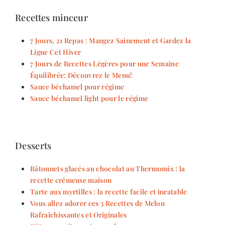
Recettes minceur
7 Jours, 21 Repas : Mangez Sainement et Gardez la
Ligne Cet Hiver
7 Jours de Recettes Légères pour une Semaine
Équilibrée: Découvrez le Menu!
Sauce béchamel pour régime
Sauce béchamel light pour le régime
Desserts
Bâtonnets glacés au chocolat au Thermomix : la
recette crémeuse maison
Tarte aux myrtilles : la recette facile et inratable
Vous allez adorer ces 3 Recettes de Melon
Rafraîchissantes et Originales