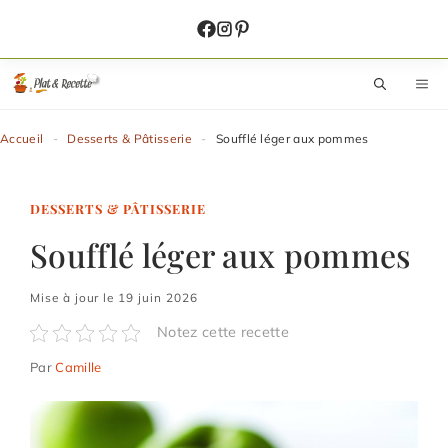
Aller
au
contenu
M
Accueil
-
Desserts & Pâtisserie
-
Soufflé léger aux pommes
DESSERTS & PÂTISSERIE
Soufflé léger aux pommes
Mise à jour le 19 juin 2026
Notez cette recette
Par
Camille