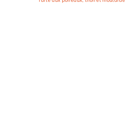
Tarte aux poireaux, thon et moutarde