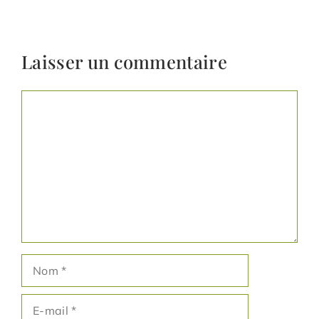
Laisser un commentaire
Commentaire
Nom
E-