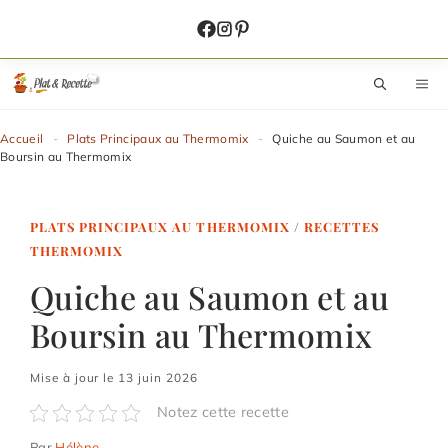
Aller
au
contenu
M
Accueil
-
Plats Principaux au Thermomix
-
Quiche au Saumon et au
Boursin au Thermomix
PLATS PRINCIPAUX AU THERMOMIX
/
RECETTES
THERMOMIX
Quiche au Saumon et au
Boursin au Thermomix
Mise à jour le 13 juin 2026
Notez cette recette
Par
Hélène