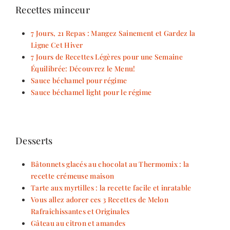
Recettes minceur
7 Jours, 21 Repas : Mangez Sainement et Gardez la
Ligne Cet Hiver
7 Jours de Recettes Légères pour une Semaine
Équilibrée: Découvrez le Menu!
Sauce béchamel pour régime
Sauce béchamel light pour le régime
Desserts
Bâtonnets glacés au chocolat au Thermomix : la
recette crémeuse maison
Tarte aux myrtilles : la recette facile et inratable
Vous allez adorer ces 3 Recettes de Melon
Rafraîchissantes et Originales
Gâteau au citron et amandes