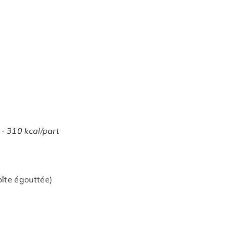
 · 310 kcal/part
îte égouttée)