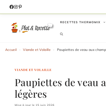
Aller
au
contenu
RECETTES THERMOMIX
Accueil
-
Viande et Volaille
-
Paupiettes de veau aux champ
VIANDE ET VOLAILLE
Paupiettes de veau
légères
Mise à jour le 15 juin 2026