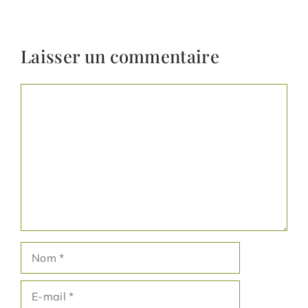
Laisser un commentaire
Commentaire
Nom
E-
mail