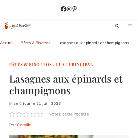
Aller
au
contenu
M
Accueil
-
Pâtes & Risottos
-
Lasagnes aux épinards et champignons
PÂTES & RISOTTOS
/
PLAT PRINCIPAL
Lasagnes aux épinards et
champignons
Mise à jour le 21 juin 2026
Notez cette recette
Par
Camille