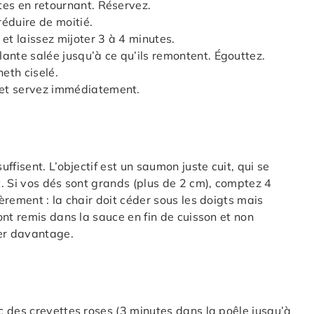
tes en retournant. Réservez.
réduire de moitié.
et laissez mijoter 3 à 4 minutes.
llante salée jusqu’à ce qu’ils remontent. Égouttez.
eth ciselé.
 et servez immédiatement.
fisent. L’objectif est un saumon juste cuit, qui se
. Si vos dés sont grands (plus de 2 cm), comptez 4
rement : la chair doit céder sous les doigts mais
nt remis dans la sauce en fin de cuisson et non
her davantage.
 des crevettes roses (3 minutes dans la poêle jusqu’à