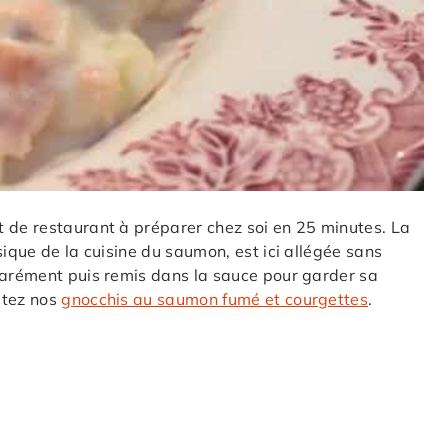
t de restaurant à préparer chez soi en 25 minutes. La
sique de la cuisine du saumon, est ici allégée sans
parément puis remis dans la sauce pour garder sa
ltez nos
gnocchis au saumon fumé et courgettes
.