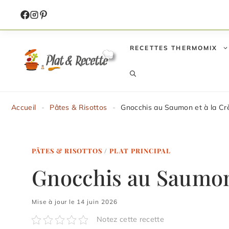
Aller
au
contenu
RECETTES THERMOMIX
Accueil
-
Pâtes & Risottos
-
Gnocchis au Saumon et à la 
PÂTES & RISOTTOS
/
PLAT PRINCIPAL
Gnocchis au Saumon
Mise à jour le 14 juin 2026
Notez cette recette