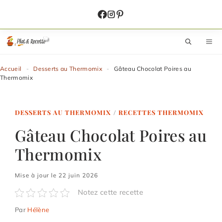
Aller
au
contenu
M
Accueil
-
Desserts au Thermomix
-
Gâteau Chocolat Poires au
Thermomix
DESSERTS AU THERMOMIX
/
RECETTES THERMOMIX
Gâteau Chocolat Poires au
Thermomix
Mise à jour le 22 juin 2026
Notez cette recette
Par
Hélène