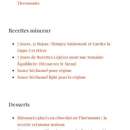
Thermomix
Recettes minceur
7 Jours, 21 Repas : Mangez Sainement et Gardez la
Ligne Cet Hiver
7 Jours de Recettes Légères pour une Semaine
Équilibrée: Découvrez le Menu!
Sauce béchamel pour régime
Sauce béchamel light pour le régime
Desserts
Bâtonnets glacés au chocolat au Thermomix : la
recette crémeuse maison