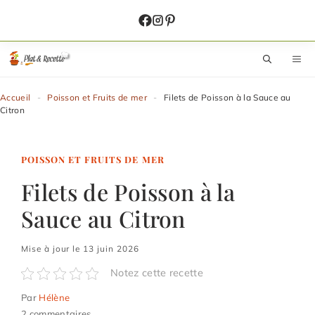
Aller
au
contenu
M
Accueil
-
Poisson et Fruits de mer
-
Filets de Poisson à la Sauce au
Citron
POISSON ET FRUITS DE MER
Filets de Poisson à la
Sauce au Citron
Mise à jour le 13 juin 2026
Notez cette recette
Par
Hélène
2 commentaires