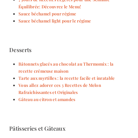
Équilibrée: Découvrez le Menu!
Sauce béchamel pour régime
Sauce béchamel light pour le régime
Desserts
Bâtonnets glacés au chocolat au Thermomix : la
recette crémeuse maison
Tarte aux myrtilles : la recette facile et inratable
Vous allez adorer ces 3 Recettes de Melon
Rafraîchissantes et Originales
Gâteau au citron et amandes
Pâtisseries et Gâteaux