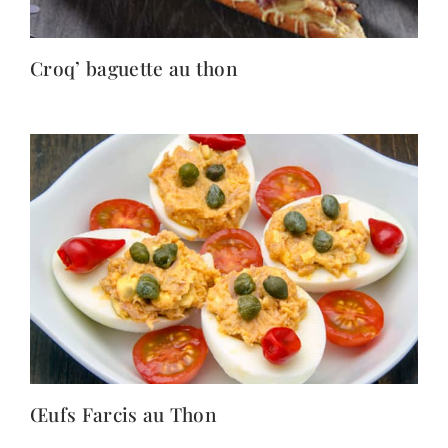
Croq’ baguette au thon
Œufs Farcis au Thon