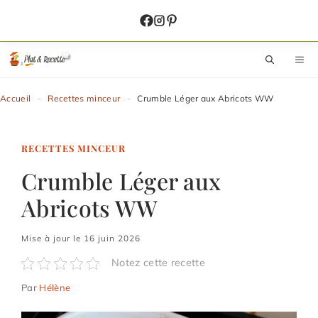
Aller
au
contenu
M
Accueil
-
Recettes minceur
-
Crumble Léger aux Abricots WW
RECETTES MINCEUR
Crumble Léger aux
Abricots WW
Mise à jour le 16 juin 2026
Notez cette recette
Par
Hélène