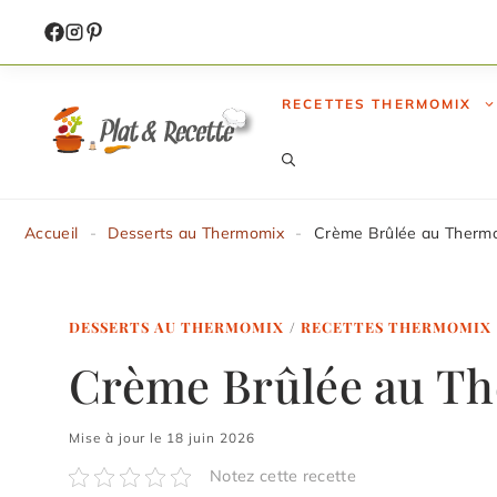
Aller
au
contenu
RECETTES THERMOMIX
Accueil
-
Desserts au Thermomix
-
Crème Brûlée au Therm
DESSERTS AU THERMOMIX
/
RECETTES THERMOMIX
Crème Brûlée au T
Mise à jour le 18 juin 2026
Notez cette recette