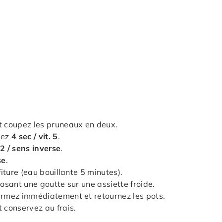
 coupez les pruneaux en deux.
xez
4 sec / vit. 5
.
. 2 / sens inverse
.
se
.
fiture (eau bouillante 5 minutes).
posant une goutte sur une assiette froide.
Fermez immédiatement et retournez les pots.
t conservez au frais.