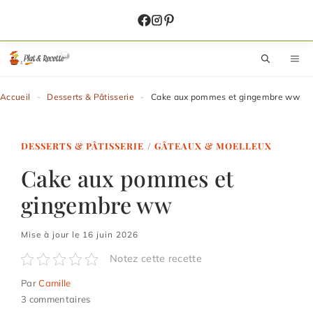
Aller
au
contenu
M
Accueil
-
Desserts & Pâtisserie
-
Cake aux pommes et gingembre ww
DESSERTS & PÂTISSERIE
/
GÂTEAUX & MOELLEUX
Cake aux pommes et
gingembre ww
Mise à jour le 16 juin 2026
Notez cette recette
Par
Camille
3 commentaires