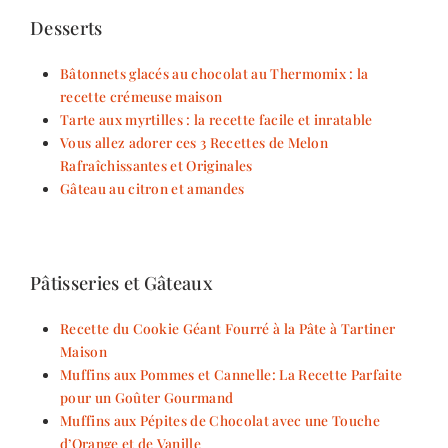
Desserts
Bâtonnets glacés au chocolat au Thermomix : la
recette crémeuse maison
Tarte aux myrtilles : la recette facile et inratable
Vous allez adorer ces 3 Recettes de Melon
Rafraîchissantes et Originales
Gâteau au citron et amandes
Pâtisseries et Gâteaux
Recette du Cookie Géant Fourré à la Pâte à Tartiner
Maison
Muffins aux Pommes et Cannelle: La Recette Parfaite
pour un Goûter Gourmand
Muffins aux Pépites de Chocolat avec une Touche
d’Orange et de Vanille