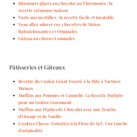
Bâtonnets glacés au chocolat au Thermomix : la
recette crémeuse maison
Tarte aux myrtilles : la recette facile et inratable
Vous allez adorer ces 3 Recettes de Melon
Rafraîchissantes et Originales
Gâteau au citron et amandes
Pâtisseries et Gâteaux
Recette du Cookie Géant Fourré à la Pâte à Tartiner
Maison
Muffins aux Pommes et Cannelle: La Recette Parfaite
pour un Goûter Gourmand
Muffins aux Pépites de Chocolat avec une Touche
d’Orange et de Vanille
Cookies Choco-Noisettes à la Fleur de Sel : Une touche
d’originalité