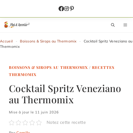
Aller
au
contenu
M
Accueil
-
Boissons & Sirops au Thermomix
-
Cocktail Spritz Veneziano au
Thermomix
BOISSONS & SIROPS AU THERMOMIX
/
RECETTES
THERMOMIX
Cocktail Spritz Veneziano
au Thermomix
Mise à jour le 11 juin 2026
Notez cette recette
Par
Camille