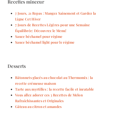
Recettes minceur
7 Jours, 21 Repas : Mangez Sainement et Gardez la
Ligne Cet Hiver
7 Jours de Recettes Légères pour une Semaine
Équilibrée: Découvrez le Menu!
Sauce béchamel pour régime
Sauce béchamel light pour le régime
Desserts
Bâtonnets glacés au chocolat au Thermomix : la
recette crémeuse maison
Tarte aux myrtilles : la recette facile et inratable
Vous allez adorer ces 3 Recettes de Melon
Rafraîchissantes et Originales
Gâteau au citron et amandes