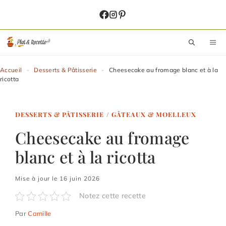
Aller
au
contenu
M
Accueil
-
Desserts & Pâtisserie
-
Cheesecake au fromage blanc et à la
ricotta
DESSERTS & PÂTISSERIE
/
GÂTEAUX & MOELLEUX
Cheesecake au fromage
blanc et à la ricotta
Mise à jour le 16 juin 2026
Notez cette recette
Par
Camille