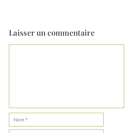
Laisser un commentaire
Commentaire
Nom
E-