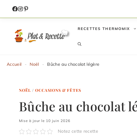
Aller
au
contenu
RECETTES THERMOMIX
Accueil
-
Noël
-
Bûche au chocolat légère
NOËL
/
OCCASIONS & FÊTES
Bûche au chocolat l
Mise à jour le 10 juin 2026
Notez cette recette