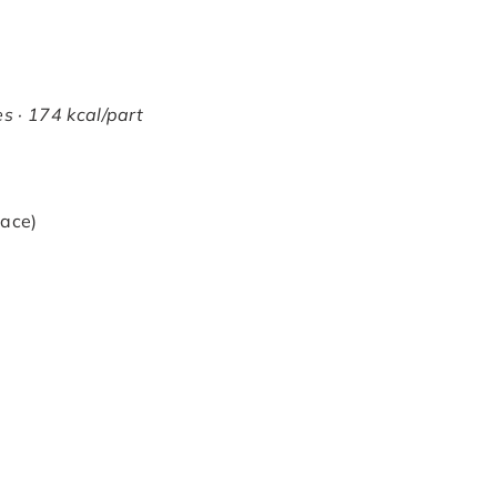
s · 174 kcal/part
lace)