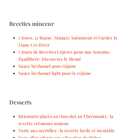
Recettes minceur
7 Jours, 21 Repas : Mangez Sainement et Gardez la
Ligne Cet Hiver
7 Jours de Recettes Légères pour une Semaine
Équilibrée: Découvrez le Menu!
Sauce béchamel pour régime
Sauce béchamel light pour le régime
Desserts
Bâtonnets glacés au chocolat au Thermomix : la
recette crémeuse maison
Tarte aux myrtilles : la recette facile et inratable
Vous allez adorer ces 3 Recettes de Melon