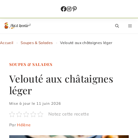
Aller
au
contenu
M
Accueil
-
Soupes & Salades
-
Velouté aux châtaignes léger
SOUPES & SALADES
Velouté aux châtaignes
léger
Mise à jour le 11 juin 2026
Notez cette recette
Par
Hélène