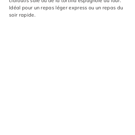
clafoutis salé ou de la tortilla espagnole au four.
Idéal pour un repas léger express ou un repas du
soir rapide.