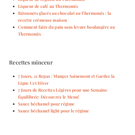
Liqueur de café au Thermomix
Bâtonnets glacés au chocolat au Thermomix : la
recette crémeuse maison
Comment faire du pain sans levure boulangère au
Thermomix
Recettes minceur
7 Jours, 21 Repas : Mangez Sainement et Gardez la
Ligne Cet Hiver
7 Jours de Recettes Légères pour une Semaine
Équilibrée: Découvrez le Menu!
Sauce béchamel pour régime
Sauce béchamel light pour le régime