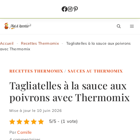
Aller
au
contenu
M
Accueil
-
Recettes Thermomix
-
Tagliatelles à la sauce aux poivrons
avec Thermomix
RECETTES THERMOMIX
/
SAUCES AU THERMOMIX
Tagliatelles à la sauce aux
poivrons avec Thermomix
Mise à jour le 10 juin 2026
5/5 - (1 vote)
Par
Camille
4 commentaires