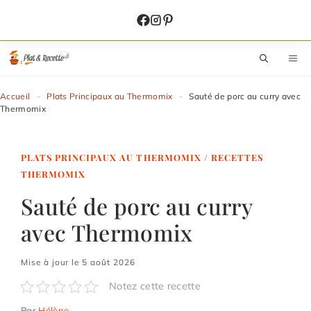
Aller
au
contenu
M
Accueil
-
Plats Principaux au Thermomix
-
Sauté de porc au curry avec
Thermomix
PLATS PRINCIPAUX AU THERMOMIX
/
RECETTES
THERMOMIX
Sauté de porc au curry
avec Thermomix
Mise à jour le 5 août 2026
Notez cette recette
Par
Hélène