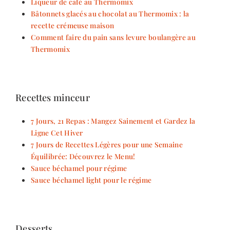
Liqueur de café au Thermomix
Bâtonnets glacés au chocolat au Thermomix : la
recette crémeuse maison
Comment faire du pain sans levure boulangère au
Thermomix
Recettes minceur
7 Jours, 21 Repas : Mangez Sainement et Gardez la
Ligne Cet Hiver
7 Jours de Recettes Légères pour une Semaine
Équilibrée: Découvrez le Menu!
Sauce béchamel pour régime
Sauce béchamel light pour le régime
Desserts