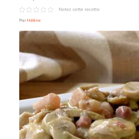
Notez cette recette
Par
Hélène