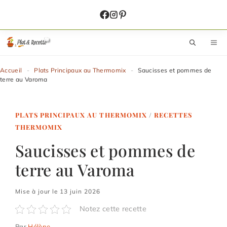
Aller
au
contenu
M
Accueil
-
Plats Principaux au Thermomix
-
Saucisses et pommes de
terre au Varoma
PLATS PRINCIPAUX AU THERMOMIX
/
RECETTES
THERMOMIX
Saucisses et pommes de
terre au Varoma
Mise à jour le 13 juin 2026
Notez cette recette
Par
Hélène