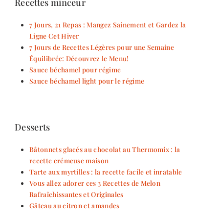
Recettes minceur
7 Jours, 21 Repas : Mangez Sainement et Gardez la
Ligne Cet Hiver
7 Jours de Recettes Légères pour une Semaine
Équilibrée: Découvrez le Menu!
Sauce béchamel pour régime
Sauce béchamel light pour le régime
Desserts
Bâtonnets glacés au chocolat au Thermomix : la
recette crémeuse maison
Tarte aux myrtilles : la recette facile et inratable
Vous allez adorer ces 3 Recettes de Melon
Rafraîchissantes et Originales
Gâteau au citron et amandes