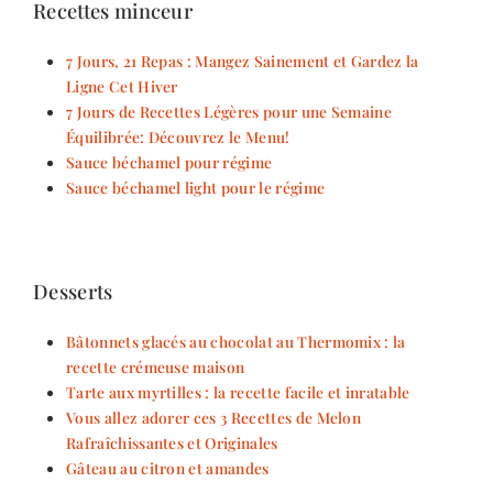
Recettes minceur
7 Jours, 21 Repas : Mangez Sainement et Gardez la
Ligne Cet Hiver
7 Jours de Recettes Légères pour une Semaine
Équilibrée: Découvrez le Menu!
Sauce béchamel pour régime
Sauce béchamel light pour le régime
Desserts
Bâtonnets glacés au chocolat au Thermomix : la
recette crémeuse maison
Tarte aux myrtilles : la recette facile et inratable
Vous allez adorer ces 3 Recettes de Melon
Rafraîchissantes et Originales
Gâteau au citron et amandes