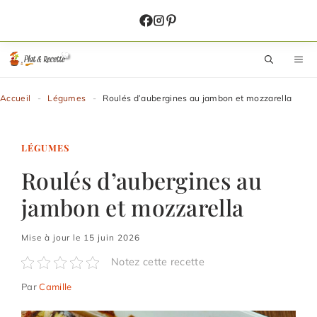
Aller
au
contenu
M
Accueil
-
Légumes
-
Roulés d’aubergines au jambon et mozzarella
LÉGUMES
Roulés d’aubergines au
jambon et mozzarella
Mise à jour le 15 juin 2026
Notez cette recette
Par
Camille