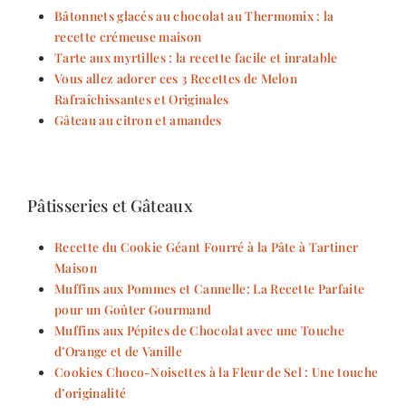
Bâtonnets glacés au chocolat au Thermomix : la
recette crémeuse maison
Tarte aux myrtilles : la recette facile et inratable
Vous allez adorer ces 3 Recettes de Melon
Rafraîchissantes et Originales
Gâteau au citron et amandes
Pâtisseries et Gâteaux
Recette du Cookie Géant Fourré à la Pâte à Tartiner
Maison
Muffins aux Pommes et Cannelle: La Recette Parfaite
pour un Goûter Gourmand
Muffins aux Pépites de Chocolat avec une Touche
d’Orange et de Vanille
Cookies Choco-Noisettes à la Fleur de Sel : Une touche
d’originalité